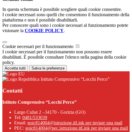
In questa schermata è possibile scegliere quali cookie consentire.
I cookie necessari sono quelli che consentono il funzionamento della
piattaforma e non è possibile disabilitarli.
Per conoscere quali sono i cookie necessari al funzionamento potete
visionare la
COOKIE POLICY
.
Cookie necessari per il funzionamento
I cookie necessari per il funzionamento non possono essere
disabilitati. È possibile consultare l'elenco nella pagina della cookie
policy.
Accetta tutti
Salva le preferenze
Istituto Comprensivo “Locchi Perco”
Contatti
Istituto Comprensivo “Locchi Perco”
Largo Culiat 2 –34170 - Gorizia (GO)
Tel:
0481/533039
Email:
goic814004@istruzione.it
Link per inviare una mail
PEC:
goic814004@pec.istruzione.it
Link per inviare una mail