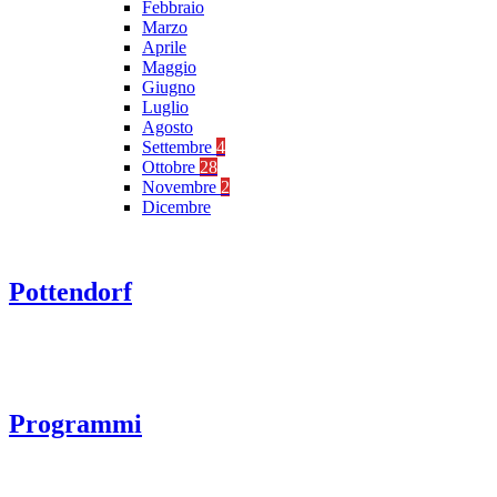
Febbraio
Marzo
Aprile
Maggio
Giugno
Luglio
Agosto
Settembre
4
Ottobre
28
Novembre
2
Dicembre
Pottendorf
Programmi