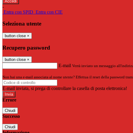
-
Entra con SPID
Entra con CIE
Seleziona utente
button close
×
Recupero password
button close
×
E-mail
Verrà inviato un messaggio all'indirizz
Non hai una e-mail associata al nome utente? Effettua il reset della password tram
E-mail inviata, si prega di controllare la casella di posta elettronica!
Errore
Chiudi
Successo
Chiudi
Informazione