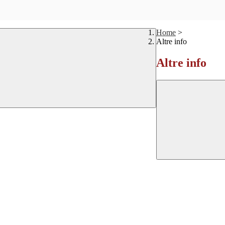
Home
>
Altre info
Altre info