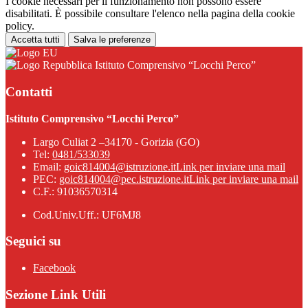
I cookie necessari per il funzionamento non possono essere
disabilitati. È possibile consultare l'elenco nella pagina della cookie
policy.
Accetta tutti
Salva le preferenze
Istituto Comprensivo “Locchi Perco”
Contatti
Istituto Comprensivo “Locchi Perco”
Largo Culiat 2 –34170 - Gorizia (GO)
Tel:
0481/533039
Email:
goic814004@istruzione.it
Link per inviare una mail
PEC:
goic814004@pec.istruzione.it
Link per inviare una mail
C.F.: 91036570314
Cod.Univ.Uff.: UF6MJ8
Seguici su
Facebook
Sezione Link Utili